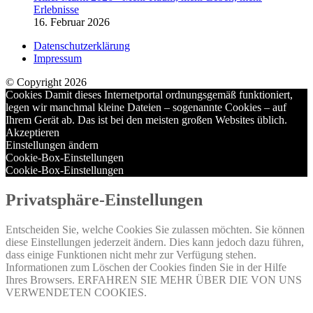
Erlebnisse
16. Februar 2026
Datenschutzerklärung
Impressum
© Copyright 2026
Cookies Damit dieses Internetportal ordnungsgemäß funktioniert,
legen wir manchmal kleine Dateien – sogenannte Cookies – auf
Ihrem Gerät ab. Das ist bei den meisten großen Websites üblich.
Akzeptieren
Einstellungen ändern
Cookie-Box-Einstellungen
Cookie-Box-Einstellungen
Privatsphäre-Einstellungen
Entscheiden Sie, welche Cookies Sie zulassen möchten. Sie können
diese Einstellungen jederzeit ändern. Dies kann jedoch dazu führen,
dass einige Funktionen nicht mehr zur Verfügung stehen.
Informationen zum Löschen der Cookies finden Sie in der Hilfe
Ihres Browsers. ERFAHREN SIE MEHR ÜBER DIE VON UNS
VERWENDETEN COOKIES.