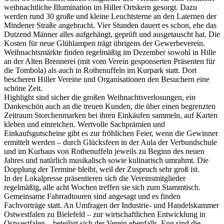
weihnachtliche Illumination im Hiller Ortskern gesorgt. Dazu
werden rund 30 große und kleine Leuchtsterne an den Laternen der
Mindener Straße angebracht. Vier Stunden dauert es schon, ehe das
Dutzend Männer alles aufgehängt, geprüft und ausgetauscht hat. Die
Kosten für neue Glühlampen trägt übrigens der Gewerbeverein.
Weihnachtsmärkte finden regelmäßig im Dezember sowohl in Hille
an der Alten Brennerei (mit vom Verein gesponserten Präsenten für
die Tombola) als auch in Rothenuffeln im Kurpark statt. Dort
bescheren Hiller Vereine und Organisationen den Besuchern eine
schöne Zeit.
Highlight sind sicher die großen Weihnachtsverlosungen, ein
Dankeschön auch an die treuen Kunden, die über einen begrenzten
Zeitraum Storchenmarken bei ihren Einkäufen sammeln, auf Karten
kleben und einreichen. Wertvolle Sachprämien und
Einkaufsgutscheine gibt es zur fröhlichen Feier, wenn die Gewinner
ermittelt werden – durch Glücksfeen in der Aula der Verbundschule
und im Kurhaus von Rothenuffeln jeweils zu Beginn des neuen
Jahres und natürlich musikalisch sowie kulinarisch umrahmt. Die
Dopplung der Termine bleibt, weil der Zuspruch sehr groß ist.
In der Lokalpresse präsentieren sich die Vereinsmitglieder
regelmäßig, alle acht Wochen treffen sie sich zum Stammtisch.
Gemeinsame Fahrradtouren sind angesagt und es finden
Fachvorträge statt. An Umfragen der Industrie- und Handelskammer
Ostwestfalen zu Bielefeld – zur wirtschaftlichen Entwicklung in
Ostwestfalen – beteiligt sich der Verein ebenfalls. Eng sind die