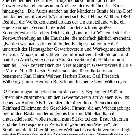
alle Teilnehmer. Der Hiller Frühjahrsmarkt nimmt durch die
Gewerbeschau einen rasanten Aufstieg, der weit über den Kreis
hinausgeht. ,,Die Autos standen an der Mindener Straße bis ins Dorf
und kamen nicht vorwärts“, erinnert sich Karl-Heinz Walther. 1980
löst sich die Werbegemeinschaft aus der Unterabteilung, wird ein
eigenständiger Verein. In dem Jahr findet auch ein großes
Sommerfest an Reimlers Teich statt. „Land un Lü’e“ nennt sich die
Postwurfsendung an alle Haushalte, die mehrfach jährlich erscheint.
,,Kaufen wo man sich kennt: In den Fachgeschäften in Hille“
untertitelt der Herausgeber Gewerbeverein und Werbegemeinschaft
Hille das Magazin mit zahlreichen informativen Textbeiträgen und
natürlich Anzeigen. Auch am Straßenmarkt in Oberlübbe nimmt
man teil. 1997 benennt sich die Vereinigung in Gewerbeverein Hille
e.V. um. Nur fünf erste Vorsitzende sind über die Jahre zu
benennen: Karl-Heinz Walther, Herbert Heuer, Carl-Friedrich
Wilhelmy junior, Heinrich Barsch und bis heute Uwe Wittemeyer.
32 Gründungsmitglieder finden sich am 15. September 1980 in
Oberlübbe zusammen, um den Gewerbeverein am Wiehen e.V. ins
Leben zu Rufen. Als 1. Vorsitzender übernimmt Steuerberater
Reinhard Eikelmann die Geschicke. Firmen, die am Wiehengebirge
und in den Bastauniederungen bis hin zum Mittellandkanal
angesiedelt sind, wollen gemeinsam Stärke zeigen. Erste Aktionen
sind die Herausgabe der Zeitschrift „Partner am Wiehen“, der
Straßenmarkt in Oberlübbe, der Weihnachtsmarkt in vereinter Regie