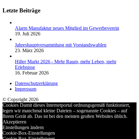
Letzte Beiträge
Alarm Manufaktur neues Mitglied im Gewerbeverein
19. Juli 2026
Jahreshauptversammlung mit Vorstandswahlen
23. März 2026
Hiller Markt 2026 - Mehr Raum, mehr Leben, mehr
Erlebnisse
16. Februar 2026
Datenschutzerklärung
Impressum
© Copyright 2026
Cookies Damit dieses Internetportal ordnungsgemäß funktioniert,
legen wir manchmal kleine Dateien – sogenannte Cookies – auf
Ihrem Gerät ab. Das ist bei den meisten großen Websites üblich.
Akzeptieren
Einstellungen ändern
Cookie-Box-Einstellungen
Cookie-Box-Einstellungen