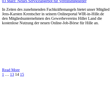
03 März:
Neues Serviceangebot für Vereinsmitglieder
In Zeiten des zunehmenden Fachkräftemangels bietet unser Mitglied
Jens-Karsten Krentscher in seinem Onlineportal WIR-in-Hille.de
den Mitgliedsunternehmen des Gewerbevereins Hiller Land die
kostenlose Nutzung der neuen Online-Job-Börse für Hille an.
Read More
1
…
13
14
15