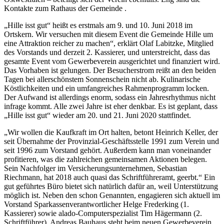
Kontakte zum Rathaus der Gemeinde .
„Hille isst gut“ heißt es erstmals am 9. und 10. Juni 2018 im
Ortskern. Wir versuchen mit diesem Event die Gemeinde Hille um
eine Attraktion reicher zu machen“, erklärt Olaf Labitzke, Mitglied
des Vorstands und derzeit 2. Kassierer, und unterstreicht, dass das
gesamte Event vom Gewerbeverein ausgerichtet und finanziert wird.
Das Vorhaben ist gelungen. Der Besucherstrom reißt an den beiden
Tagen bei allerschönstem Sonnenschein nicht ab. Kulinarische
Köstlichkeiten und ein umfangreiches Rahmenprogramm locken.
Der Aufwand ist allerdings enorm, sodass ein Jahresrhythmus nicht
infrage kommt. Alle zwei Jahre ist eher denkbar. Es ist geplant, dass
„Hille isst gut“ wieder am 20. und 21. Juni 2020 stattfindet.
„Wir wollen die Kaufkraft im Ort halten, betont Heinrich Keller, der
seit Übernahme der Provinzial-Geschäftsstelle 1991 zum Verein und
seit 1996 zum Vorstand gehört. Außerdem kann man voneinander
profitieren, was die zahlreichen gemeinsamen Aktionen belegen.
Sein Nachfolger im Versicherungsunternehmen, Sebastian
Riechmann, hat 2018 auch quasi das Schriftführeramt, geerbt.“ Ein
gut geführtes Büro bietet sich natürlich dafür an, weil Unterstützung
möglich ist. Neben den schon Genannten, engagieren sich aktuell im
Vorstand Sparkassenverantwortlicher Helge Frederking (1.
Kassierer) sowie alado-Computerspezialist Tim Hägermann (2.
Schriftführer). Andreas Bauhaus steht beim neuen Gewerbeverein