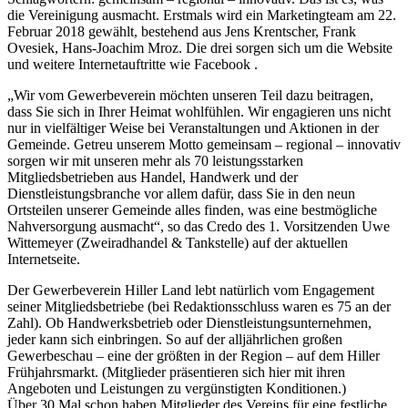
die Vereinigung ausmacht. Erstmals wird ein Marketingteam am 22.
Februar 2018 gewählt, bestehend aus Jens Krentscher, Frank
Ovesiek, Hans-Joachim Mroz. Die drei sorgen sich um die Website
und weitere Internetauftritte wie Facebook .
„Wir vom Gewerbeverein möchten unseren Teil dazu beitragen,
dass Sie sich in Ihrer Heimat wohlfühlen. Wir engagieren uns nicht
nur in vielfältiger Weise bei Veranstaltungen und Aktionen in der
Gemeinde. Getreu unserem Motto gemeinsam – regional – innovativ
sorgen wir mit unseren mehr als 70 leistungsstarken
Mitgliedsbetrieben aus Handel, Handwerk und der
Dienstleistungsbranche vor allem dafür, dass Sie in den neun
Ortsteilen unserer Gemeinde alles finden, was eine bestmögliche
Nahversorgung ausmacht“, so das Credo des 1. Vorsitzenden Uwe
Wittemeyer (Zweiradhandel & Tankstelle) auf der aktuellen
Internetseite.
Der Gewerbeverein Hiller Land lebt natürlich vom Engagement
seiner Mitgliedsbetriebe (bei Redaktionsschluss waren es 75 an der
Zahl). Ob Handwerksbetrieb oder Dienstleistungsunternehmen,
jeder kann sich einbringen. So auf der alljährlichen großen
Gewerbeschau – eine der größten in der Region – auf dem Hiller
Frühjahrsmarkt. (Mitglieder präsentieren sich hier mit ihren
Angeboten und Leistungen zu vergünstigten Konditionen.)
Über 30 Mal schon haben Mitglieder des Vereins für eine festliche,