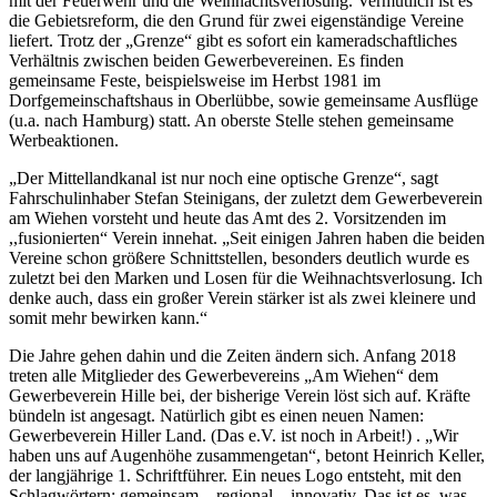
mit der Feuerwehr und die Weihnachtsverlosung. Vermutlich ist es
die Gebietsreform, die den Grund für zwei eigenständige Vereine
liefert. Trotz der „Grenze“ gibt es sofort ein kameradschaftliches
Verhältnis zwischen beiden Gewerbevereinen. Es finden
gemeinsame Feste, beispielsweise im Herbst 1981 im
Dorfgemeinschaftshaus in Oberlübbe, sowie gemeinsame Ausflüge
(u.a. nach Hamburg) statt. An oberste Stelle stehen gemeinsame
Werbeaktionen.
„Der Mittellandkanal ist nur noch eine optische Grenze“, sagt
Fahrschulinhaber Stefan Steinigans, der zuletzt dem Gewerbeverein
am Wiehen vorsteht und heute das Amt des 2. Vorsitzenden im
,,fusionierten“ Verein innehat. „Seit einigen Jahren haben die beiden
Vereine schon größere Schnittstellen, besonders deutlich wurde es
zuletzt bei den Marken und Losen für die Weihnachtsverlosung. Ich
denke auch, dass ein großer Verein stärker ist als zwei kleinere und
somit mehr bewirken kann.“
Die Jahre gehen dahin und die Zeiten ändern sich. Anfang 2018
treten alle Mitglieder des Gewerbevereins „Am Wiehen“ dem
Gewerbeverein Hille bei, der bisherige Verein löst sich auf. Kräfte
bündeln ist angesagt. Natürlich gibt es einen neuen Namen:
Gewerbeverein Hiller Land. (Das e.V. ist noch in Arbeit!) . „Wir
haben uns auf Augenhöhe zusammengetan“, betont Heinrich Keller,
der langjährige 1. Schriftführer. Ein neues Logo entsteht, mit den
Schlagwörtern: gemeinsam – regional – innovativ. Das ist es, was