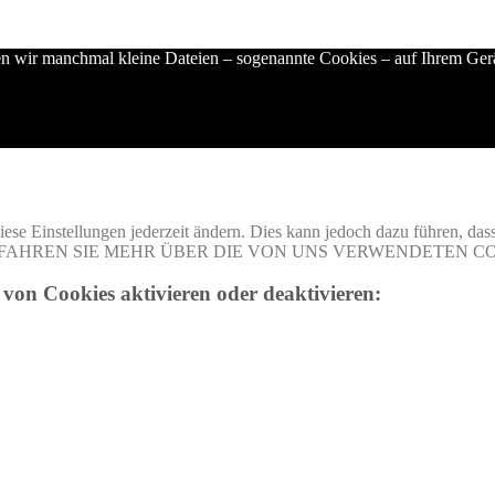
en wir manchmal kleine Dateien – sogenannte Cookies – auf Ihrem Gerät
ese Einstellungen jederzeit ändern. Dies kann jedoch dazu führen, das
rowsers. ERFAHREN SIE MEHR ÜBER DIE VON UNS VERWENDETEN C
von Cookies aktivieren oder deaktivieren: